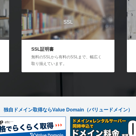
SSL
SSL証明書
無料のSSLから有料のSSLまで、幅広く
取り揃えています。
独自ドメイン取得ならValue Domain
（バリュードメイン）