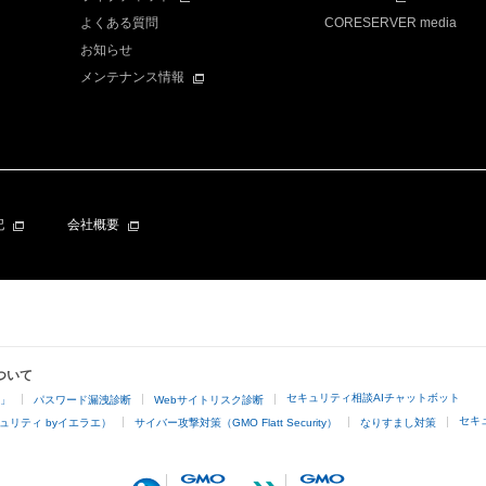
よくある質問
CORESERVER media
お知らせ
メンテナンス情報
記
会社概要
ついて
セキュリティ相談AIチャットボット
4」
パスワード漏洩診断
Webサイトリスク診断
セキ
ュリティ byイエラエ）
サイバー攻撃対策（GMO Flatt Security）
なりすまし対策