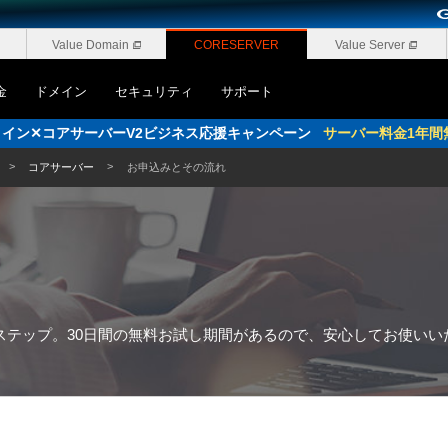
Value Domain
CORESERVER
Value Server
金
ドメイン
セキュリティ
サポート
pドメイン✕コアサーバーV2ビジネス応援キャンペーン
サーバー料金1年間
コアサーバー
お申込みとその流れ
ステップ。30日間の無料お試し期間があるので、安心してお使いい