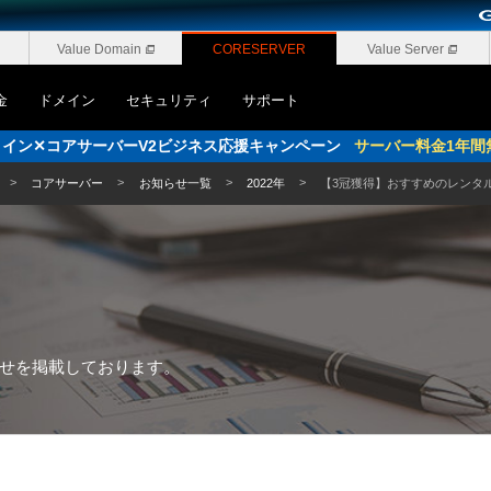
Value Domain
CORESERVER
Value Server
金
ドメイン
セキュリティ
サポート
pドメイン✕コアサーバーV2ビジネス応援キャンペーン
サーバー料金1年間
コアサーバー
お知らせ一覧
2022年
【3冠獲得】おすすめのレンタ
せを
掲載しております。