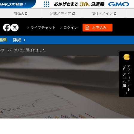
XREA
公式メディア
NFTドメイン
ライブチャット
ログイン
お申込み
無料
詳細
ルサーバー第1位に選ばれました
プログラム開始
アフィリエイト