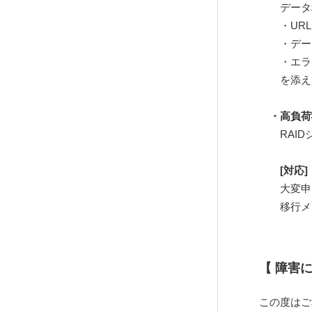
データ
・URL
・デー
・エラ
を添えてお
・高負荷
RAID
[対応]
大変申
移行メン
【 障害
この度はご