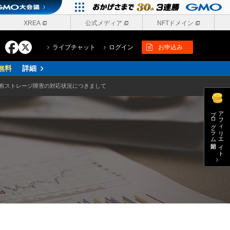
XREA
公式メディア
NFTドメイン
ライブチャット
ログイン
お申込み
無料
詳細
有ストレージ障害の対応状況につきまして
プログラム開始
アフィリエイト