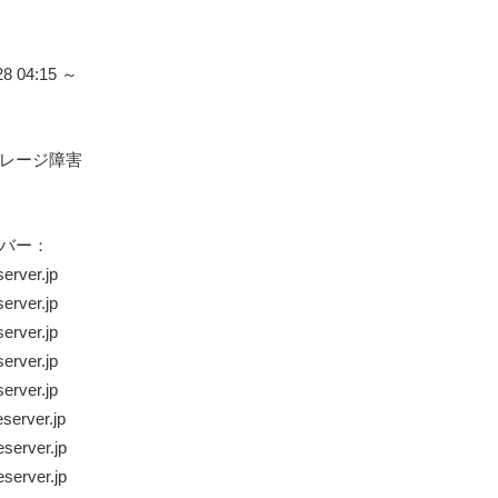
28 04:15 ～
レージ障害
バー：
erver.jp
erver.jp
erver.jp
erver.jp
erver.jp
server.jp
server.jp
server.jp