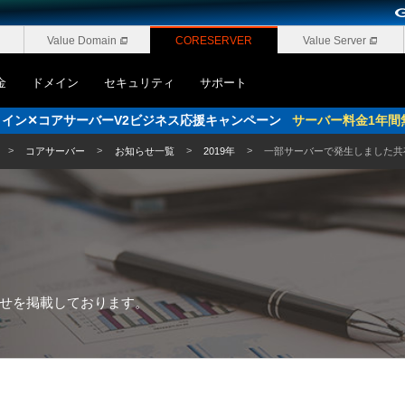
Value Domain
CORESERVER
Value Server
金
ドメイン
セキュリティ
サポート
pドメイン✕コアサーバーV2ビジネス応援キャンペーン
サーバー料金1年間
コアサーバー
お知らせ一覧
2019年
一部サーバーで発生しました共
せを
掲載しております。