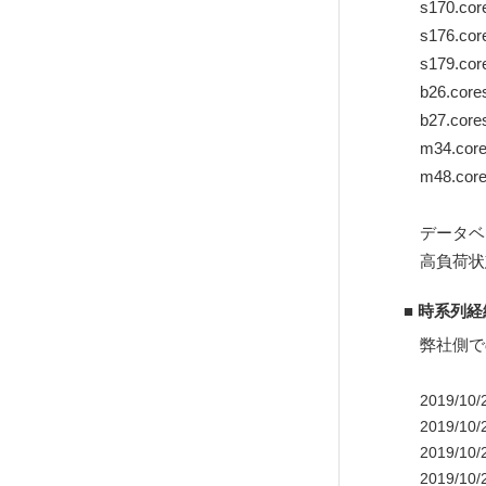
s170.core
s176.core
s179.core
b26.cores
b27.cores
m34.core
m48.core
データベ
高負荷状
■ 時系列経
弊社側で
2019/
2019/
2019/1
2019/