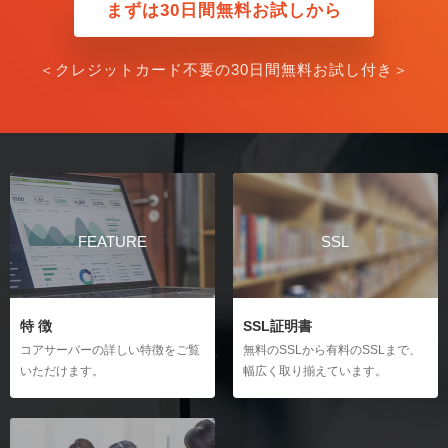
まずは30日間無料お試しから
＜クレジットカード不要の30日間無料お試し付き＞
FEATURE
SSL
特 徴
SSL証明書
コアサーバーの詳しい特徴をご覧
無料のSSLから有料のSSLまで、
いただけます。
幅広く取り揃えています。