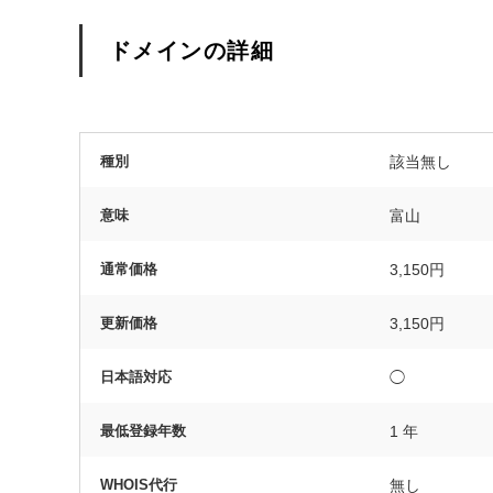
ドメインの詳細
種別
該当無し
意味
富山
通常価格
3,150円
更新価格
3,150円
日本語対応
◯
最低登録年数
1 年
WHOIS代行
無し