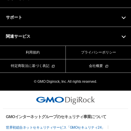
ドメイン料金一覧
SSL証明書
サポート
マニュアル
関連サービス
動画マニュアル
Value Domain
利用規約
プライバシーポリシー
お問い合わせフォーム
Value Server
特定商取法に基づく表記
会社概要
ライブチャット
XREA
© GMO Digirock, Inc. All rights reserved.
よくある質問
Value Auth
お知らせ
CORESERVER media
メンテナンス情報
GMOインターネットグループのセキュリティ事業について
世界初総合ネットセキュリティサービス「GMOセキュリティ24」