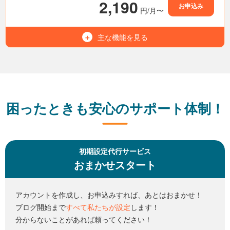
2,190
お申込み
円/月〜
無制限
MySQL（MariaDB）
利用可能
Wordpress
主な機能を
見る
1,000GB
容量（NVMe SSD）
15世代
バックアップ
無制限
マルチドメイン
-
電話サポート
無制限
メールアドレス
無制限
転送量
困ったときも安心のサポート体制！
無制限
MySQL（MariaDB）
利用可能
Wordpress
初期設定代行サービス
おまかせスタート
15世代
バックアップ
利用可能
電話サポート
アカウントを作成し、お申込みすれば、あとはおまかせ！
ブログ開始まで
すべて私たちが設定
します！
分からないことがあれば頼ってください！