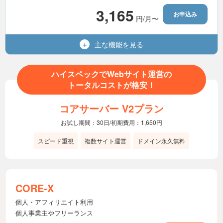
3,165
お申込み
円/月〜
無制限
MySQL（MariaDB）
利用可能
Wordpress
主な機能を
見る
1,400GB
容量（SSD）
15世代
バックアップ
無制限
マルチドメイン
ハイスペックでWebサイト運営の
利用可能
電話サポート
トータルコストが格安！
無制限
メールアドレス
コアサーバー V2プラン
無制限
転送量
お試し期間：30日/初期費用：1,650円
無制限
MySQL（MariaDB）
スピード重視
複数サイト運営
ドメイン永久無料
利用可能
Wordpress
15世代
バックアップ
CORE-X
利用可能
電話サポート
個人・アフィリエイト利用
個人事業主やフリーランス