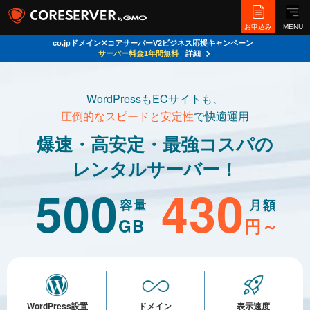
お申込み
MENU
co.jpドメイン✕コアサーバーV2ビジネス応援キャンペーン
サーバー料金1年間無料
詳細
WordPressもECサイトも、
圧倒的なスピードと安定性
で快適運用
爆速・高安定・最強コスパの
レンタルサーバー！
500
430
容量
月額
GB
円～
WordPress設置
ドメイン
表示速度