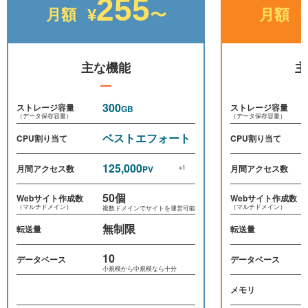
255
月額
月額
¥
〜
主な機能
主
300
ストレージ容量
ストレージ容量
GB
（データ保存容量）
（データ保存容量）
ベストエフォート
CPU割り当て
CPU割り当て
125,000
月間アクセス数
月間アクセス数
PV
※1
50個
Webサイト作成数
Webサイト作成数
（マルチドメイン）
（マルチドメイン）
複数ドメインでサイトを運営可能
無制限
転送量
転送量
10
データベース
データベース
小規模から中規模なら十分
メモリ