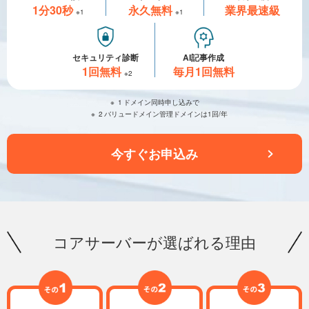
1分30秒
永久無料
業界最速級
※1
※1
セキュリティ診断
AI記事作成
1回無料
毎月1回無料
※2
1
ドメイン同時申し込みで
2
バリュードメイン管理ドメインは1回/年
今すぐお申込み
コアサーバーが選ばれる理由