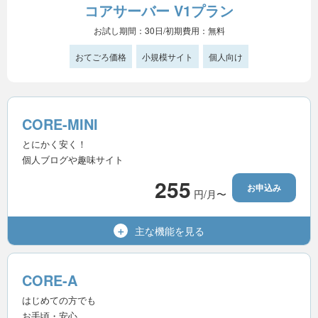
コアサーバー V1プラン
お試し期間：30日/初期費用：無料
おてごろ価格
小規模サイト
個人向け
CORE-MINI
とにかく安く！
個人ブログや趣味サイト
255
お申込み
円/月〜
主な機能を
見る
300GB
容量（SSD）
50個
マルチドメイン
CORE-A
200個
メールアドレス
はじめての方でも
お手頃・安心