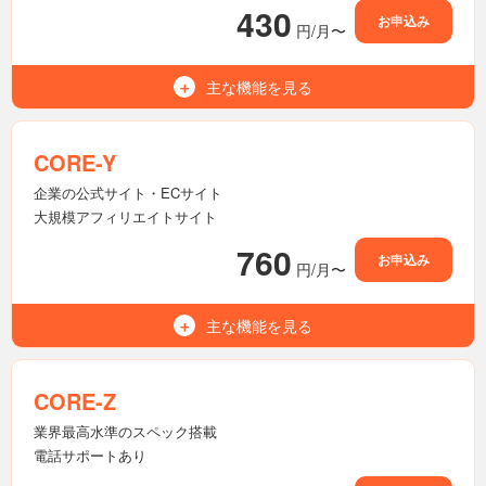
430
お申込み
円/月〜
主な機能を
見る
500GB
容量（NVMe SSD）
無制限
マルチドメイン
CORE-Y
無制限
メールアドレス
企業の公式サイト・ECサイト
大規模アフィリエイトサイト
無制限
転送量
760
お申込み
円/月〜
無制限
MySQL（MariaDB）
利用可能
Wordpress
主な機能を
見る
700GB
容量（NVMe SSD）
7世代
バックアップ
無制限
マルチドメイン
CORE-Z
-
電話サポート
無制限
メールアドレス
業界最高水準のスペック搭載
電話サポートあり
無制限
転送量