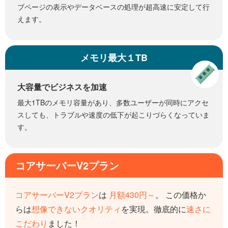
ブページの表示やデータベースの処理が超高速に安定して行
えます。
メモリ最大１TB
大容量でビジネスを加速
最大1TBのメモリ容量があり、多数ユーザーが同時にアクセ
スしても、トラブルや速度の低下が起こりづらくなっていま
す。
コアサーバーV2プラン
コアサーバーV2プラン
は
月額430円～
。 この価格か
らは
想像できないクオリティ
を実現。
徹底的に
速さに
こだわり
ました！