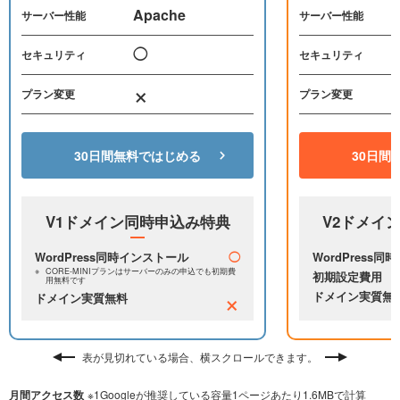
Apache
サーバー性能
サーバー性能
◯
セキュリティ
セキュリティ
×
プラン変更
プラン変更
30日間無料ではじめる
30日間
V1ドメイン同時申込み特典
V2ドメイ
WordPress同時インストール
◯
WordPress
CORE-MINIプランはサーバーのみの申込でも
初期費
初期設定費用
用無料です
×
ドメイン実質無
ドメイン実質無料
表が見切れている場合、横スクロールできます。
月間アクセス数
※1Googleが推奨している容量1ページあたり1.6MBで計算