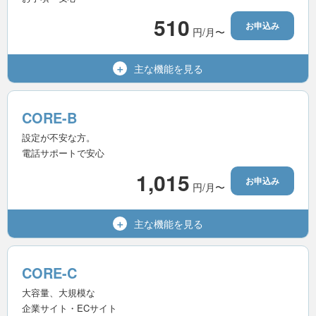
無制限
転送量
510
お申込み
円/月〜
10個
MySQL（MariaDB）
利用可能
Wordpress
主な機能を
見る
600GB
容量（SSD）
15世代
バックアップ
無制限
マルチドメイン
CORE-B
-
電話サポート
無制限
メールアドレス
設定が不安な方。
電話サポートで安心
無制限
転送量
1,015
お申込み
円/月〜
無制限
MySQL（MariaDB）
利用可能
Wordpress
主な機能を
見る
800GB
容量（SSD）
15世代
バックアップ
無制限
マルチドメイン
CORE-C
-
電話サポート
無制限
メールアドレス
大容量、大規模な
企業サイト・ECサイト
無制限
転送量