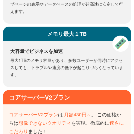
ブページの表示やデータベースの処理が超高速に安定して行
えます。
メモリ最大１TB
大容量でビジネスを加速
最大1TBのメモリ容量があり、多数ユーザーが同時にアクセ
スしても、トラブルや速度の低下が起こりづらくなっていま
す。
コアサーバーV2プラン
コアサーバーV2プラン
は
月額430円～
。 この価格か
らは
想像できないクオリティ
を実現。
徹底的に
速さに
こだわり
ました！