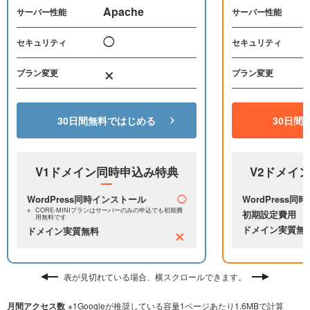
Apache
サーバー性能
サーバー性能
◯
セキュリティ
セキュリティ
×
プラン変更
プラン変更
30日間無料ではじめる
30日間
V1ドメイン同時申込み特典
V2ドメイ
WordPress同時インストール
◯
WordPress
CORE-MINIプランはサーバーのみの申込でも
初期費
初期設定費用
用無料です
×
ドメイン実質無
ドメイン実質無料
表が見切れている場合、横スクロールできます。
月間アクセス数
※1Googleが推奨している容量1ページあたり1.6MBで計算