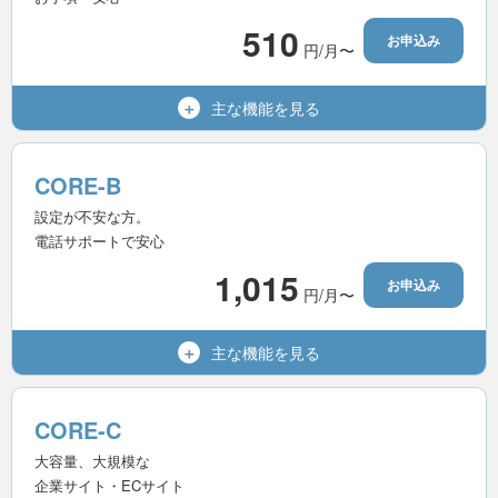
無制限
転送量
510
お申込み
円/月〜
10個
MySQL（MariaDB）
利用可能
Wordpress
主な機能を
見る
600GB
容量（SSD）
15世代
バックアップ
無制限
マルチドメイン
CORE-B
-
電話サポート
無制限
メールアドレス
設定が不安な方。
電話サポートで安心
無制限
転送量
1,015
お申込み
円/月〜
無制限
MySQL（MariaDB）
利用可能
Wordpress
主な機能を
見る
800GB
容量（SSD）
15世代
バックアップ
無制限
マルチドメイン
CORE-C
-
電話サポート
無制限
メールアドレス
大容量、大規模な
企業サイト・ECサイト
無制限
転送量