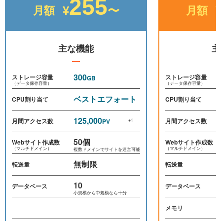
255
月額
月額
¥
〜
主な機能
主
300
ストレージ容量
ストレージ容量
GB
（データ保存容量）
（データ保存容量）
ベストエフォート
CPU割り当て
CPU割り当て
125,000
月間アクセス数
月間アクセス数
PV
※1
50個
Webサイト作成数
Webサイト作成数
（マルチドメイン）
（マルチドメイン）
複数ドメインでサイトを運営可能
無制限
転送量
転送量
10
データベース
データベース
小規模から中規模なら十分
メモリ