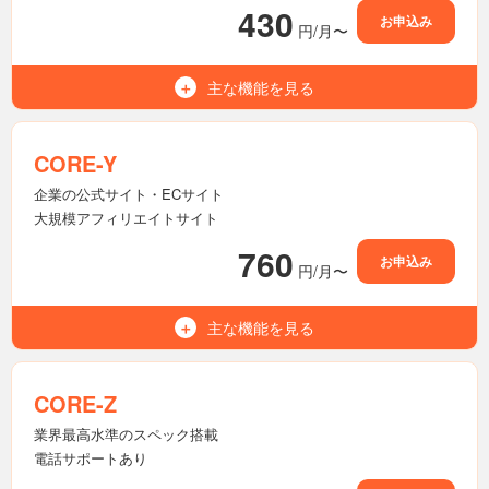
430
お申込み
円/月〜
主な機能を
見る
500GB
容量（NVMe SSD）
無制限
マルチドメイン
CORE-Y
無制限
メールアドレス
企業の公式サイト・ECサイト
大規模アフィリエイトサイト
無制限
転送量
760
お申込み
円/月〜
無制限
MySQL（MariaDB）
利用可能
Wordpress
主な機能を
見る
700GB
容量（NVMe SSD）
7世代
バックアップ
無制限
マルチドメイン
CORE-Z
-
電話サポート
無制限
メールアドレス
業界最高水準のスペック搭載
電話サポートあり
無制限
転送量