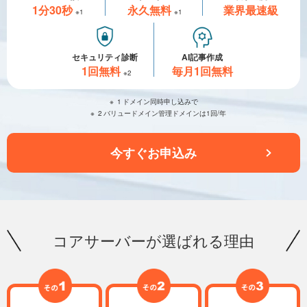
1分30秒
永久無料
業界最速級
※1
※1
セキュリティ診断
AI記事作成
1回無料
毎月1回無料
※2
1
ドメイン同時申し込みで
2
バリュードメイン管理ドメインは1回/年
今すぐお申込み
コアサーバーが選ばれる理由