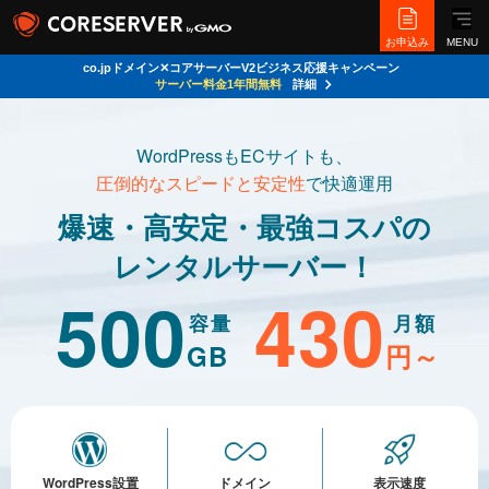
お申込み
MENU
co.jpドメイン✕コアサーバーV2ビジネス応援キャンペーン
サーバー料金1年間無料
詳細
WordPressもECサイトも、
圧倒的なスピードと安定性
で快適運用
爆速・高安定・最強コスパの
レンタルサーバー！
500
430
容量
月額
GB
円～
WordPress設置
ドメイン
表示速度