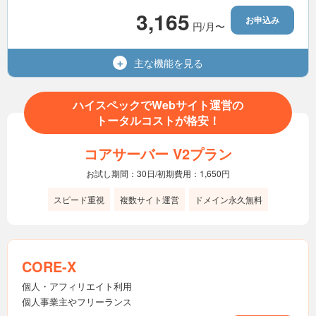
3,165
お申込み
円/月〜
無制限
MySQL（MariaDB）
利用可能
Wordpress
主な機能を
見る
1,400GB
容量（SSD）
15世代
バックアップ
無制限
マルチドメイン
ハイスペックでWebサイト運営の
利用可能
電話サポート
トータルコストが格安！
無制限
メールアドレス
コアサーバー V2プラン
無制限
転送量
お試し期間：30日/初期費用：1,650円
無制限
MySQL（MariaDB）
スピード重視
複数サイト運営
ドメイン永久無料
利用可能
Wordpress
15世代
バックアップ
CORE-X
利用可能
電話サポート
個人・アフィリエイト利用
個人事業主やフリーランス