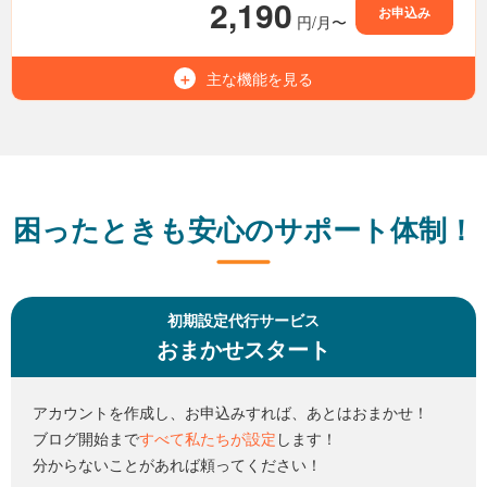
2,190
お申込み
円/月〜
無制限
MySQL（MariaDB）
利用可能
Wordpress
主な機能を
見る
1,000GB
容量（NVMe SSD）
15世代
バックアップ
無制限
マルチドメイン
-
電話サポート
無制限
メールアドレス
無制限
転送量
困ったときも安心のサポート体制！
無制限
MySQL（MariaDB）
利用可能
Wordpress
初期設定代行サービス
おまかせスタート
15世代
バックアップ
利用可能
電話サポート
アカウントを作成し、お申込みすれば、あとはおまかせ！
ブログ開始まで
すべて私たちが設定
します！
分からないことがあれば頼ってください！