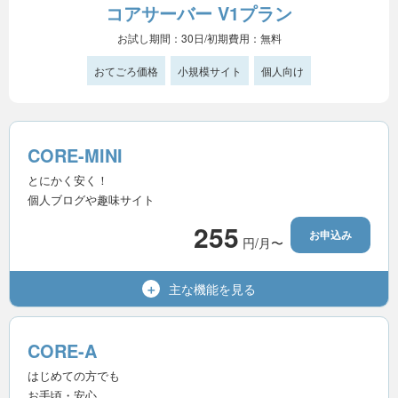
コアサーバー V1プラン
お試し期間：30日/初期費用：無料
おてごろ価格
小規模サイト
個人向け
CORE-MINI
とにかく安く！
個人ブログや趣味サイト
255
お申込み
円/月〜
主な機能を
見る
300GB
容量（SSD）
50個
マルチドメイン
CORE-A
200個
メールアドレス
はじめての方でも
お手頃・安心