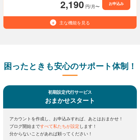
2,190
お申込み
円/月〜
無制限
MySQL（MariaDB）
利用可能
Wordpress
主な機能を
見る
1,000GB
容量（NVMe SSD）
15世代
バックアップ
無制限
マルチドメイン
-
電話サポート
無制限
メールアドレス
無制限
転送量
困ったときも安心のサポート体制！
無制限
MySQL（MariaDB）
利用可能
Wordpress
初期設定代行サービス
おまかせスタート
15世代
バックアップ
利用可能
電話サポート
アカウントを作成し、お申込みすれば、あとはおまかせ！
ブログ開始まで
すべて私たちが設定
します！
分からないことがあれば頼ってください！