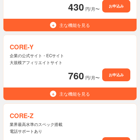
430
お申込み
円/月〜
主な機能を
見る
500GB
容量（NVMe SSD）
無制限
マルチドメイン
CORE-Y
無制限
メールアドレス
企業の公式サイト・ECサイト
大規模アフィリエイトサイト
無制限
転送量
760
お申込み
円/月〜
無制限
MySQL（MariaDB）
利用可能
Wordpress
主な機能を
見る
700GB
容量（NVMe SSD）
7世代
バックアップ
無制限
マルチドメイン
CORE-Z
-
電話サポート
無制限
メールアドレス
業界最高水準のスペック搭載
電話サポートあり
無制限
転送量