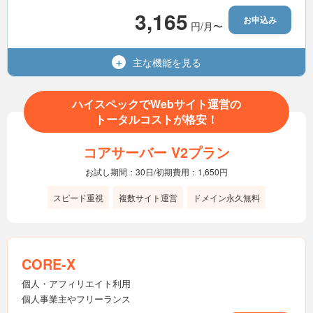
3,165
お申込み
円/月〜
無制限
MySQL（MariaDB）
利用可能
Wordpress
主な機能を
見る
1,400GB
容量（SSD）
15世代
バックアップ
無制限
マルチドメイン
ハイスペックでWebサイト運営の
利用可能
電話サポート
トータルコストが格安！
無制限
メールアドレス
コアサーバー V2プラン
無制限
転送量
お試し期間：30日/初期費用：1,650円
無制限
MySQL（MariaDB）
スピード重視
複数サイト運営
ドメイン永久無料
利用可能
Wordpress
15世代
バックアップ
CORE-X
利用可能
電話サポート
個人・アフィリエイト利用
個人事業主やフリーランス