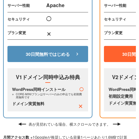
Apache
サーバー性能
サーバー性能
◯
セキュリティ
セキュリティ
×
プラン変更
プラン変更
30日間無料ではじめる
30日間
V1ドメイン同時申込み特典
V2ドメイ
WordPress同時インストール
◯
WordPress
CORE-MINIプランはサーバーのみの申込でも
初期費
初期設定費用
用無料です
×
ドメイン実質無
ドメイン実質無料
表が見切れている場合、横スクロールできます。
月間アクセス数
※1Googleが推奨している容量1ページあたり1.6MBで計算