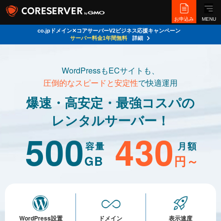
お申込み
MENU
co.jpドメイン✕コアサーバーV2ビジネス応援キャンペーン
サーバー料金1年間無料
詳細
WordPressもECサイトも、
圧倒的なスピードと安定性
で快適運用
爆速・高安定・最強コスパの
レンタルサーバー！
500
430
容量
月額
GB
円～
WordPress設置
ドメイン
表示速度