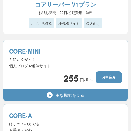
コアサーバー V1プラン
お試し期間：30日/初期費用：無料
おてごろ価格
小規模サイト
個人向け
CORE-MINI
とにかく安く！
個人ブログや趣味サイト
255
お申込み
円/月〜
主な機能を
見る
300GB
容量（SSD）
50個
マルチドメイン
CORE-A
200個
メールアドレス
はじめての方でも
お手頃・安心