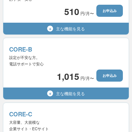
無制限
転送量
510
お申込み
円/月〜
10個
MySQL（MariaDB）
利用可能
Wordpress
主な機能を
見る
600GB
容量（SSD）
15世代
バックアップ
無制限
マルチドメイン
CORE-B
-
電話サポート
無制限
メールアドレス
設定が不安な方。
電話サポートで安心
無制限
転送量
1,015
お申込み
円/月〜
無制限
MySQL（MariaDB）
利用可能
Wordpress
主な機能を
見る
800GB
容量（SSD）
15世代
バックアップ
無制限
マルチドメイン
CORE-C
-
電話サポート
無制限
メールアドレス
大容量、大規模な
企業サイト・ECサイト
無制限
転送量