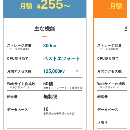
255
月額
月額
¥
〜
主な機能
主
300
ストレージ容量
ストレージ容量
GB
（データ保存容量）
（データ保存容量）
ベストエフォート
CPU割り当て
CPU割り当て
125,000
月間アクセス数
月間アクセス数
PV
※1
50個
Webサイト作成数
Webサイト作成数
（マルチドメイン）
（マルチドメイン）
複数ドメインでサイトを運営可能
無制限
転送量
転送量
10
データベース
データベース
小規模から中規模なら十分
メモリ