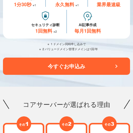
1分30秒
永久無料
業界最速級
※1
※1
セキュリティ診断
AI記事作成
1回無料
毎月1回無料
※2
1
ドメイン同時申し込みで
2
バリュードメイン管理ドメインは1回/年
今すぐお申込み
コアサーバーが選ばれる理由