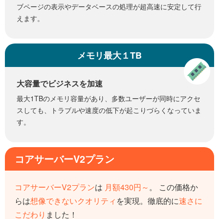
ブページの表示やデータベースの処理が超高速に安定して行
えます。
メモリ最大１TB
大容量でビジネスを加速
最大1TBのメモリ容量があり、多数ユーザーが同時にアクセ
スしても、トラブルや速度の低下が起こりづらくなっていま
す。
コアサーバーV2プラン
コアサーバーV2プラン
は
月額430円～
。 この価格か
らは
想像できないクオリティ
を実現。
徹底的に
速さに
こだわり
ました！